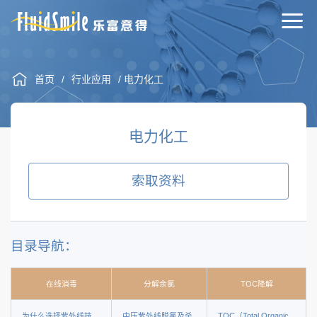
首页
/
行业应用
/ 电力化工
电力化工
索取资料
目录导航：
在线消毒
分解余氯
TOC降解
为什么选择紫外线技
中压紫外线脱氯及杀
TOC（Total Organic