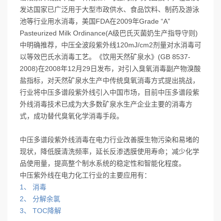
发达国家已广泛用于大型市政供水、食品饮料、制药及游泳
池等行业用水消毒，美国FDA在2009年Grade “A”
Pasteurized Milk Ordinance(A级巴氏灭菌奶生产指导守则)
中明确推荐，中压全波段紫外线120mJ/cm2剂量对水消毒可
以等效巴氏水消毒工艺。《饮用天然矿泉水》(GB 8537-
2008)在2008年12月29日发布，对引入臭氧消毒副产物溴酸
盐指标，对天然矿泉水生产中传统臭氧消毒方式提出挑战，
行业将中压多谱段紫外线引入中国市场，目前中压多谱段紫
外线消毒技术已成为大多数矿泉水生产企业主要的消毒方
式，成功替代臭氧化学消毒手段。
中压多谱段紫外线消毒在电力行业改善膜生物污染和易堵的
现状，降低膜清洗频率，延长反渗透膜使用寿命；减少化学
品使用量，提高整个制水系统的稳定性和智能化程度。
中压紫外线在电力化工行业的主要应用有：
1、 消毒
2、 分解余氯
3、 TOC降解