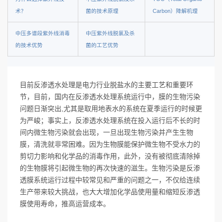
术？
菌的技术原理
Carbon）降解机理
中压多谱段紫外线消毒
中压紫外线脱氯及杀
的技术优势
菌的工艺优势
目前反渗透水处理是电力行业脱盐水的主要工艺和重要环
节，目前，国内在反渗透水处理系统运行中，膜的生物污染
问题日渐突出,尤其是取用地表水的系统在夏季运行的时候更
为严峻；事实上，反渗透水处理系统在投入运行后不长的时
间内微生物污染就会出现，一旦出现生物污染并产生生物
膜，清洗就非常困难。因为生物膜能保护微生物不受水力的
剪切力影响和化学品的消毒作用，此外，没有被彻底清除掉
的生物膜将引起微生物的再次快速的滋生。生物污染是反渗
透膜系统运行过程中较常见和严重的问题之一，不仅给连续
生产带来较大挑战，也大大增加化学品使用量和缩短反渗透
膜使用寿命，推高运营成本。