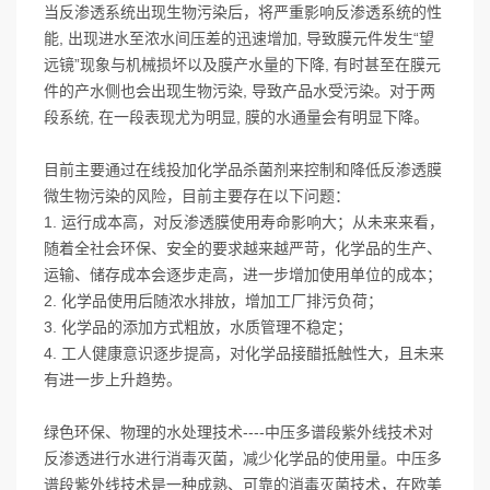
当反渗透系统出现生物污染后，将严重影响反渗透系统的性
能, 出现进水至浓水间压差的迅速增加, 导致膜元件发生“望
远镜”现象与机械损坏以及膜产水量的下降, 有时甚至在膜元
件的产水侧也会出现生物污染, 导致产品水受污染。对于两
段系统, 在一段表现尤为明显, 膜的水通量会有明显下降。
目前主要通过在线投加化学品杀菌剂来控制和降低反渗透膜
微生物污染的风险，目前主要存在以下问题：
1. 运行成本高，对反渗透膜使用寿命影响大；从未来来看，
随着全社会环保、安全的要求越来越严苛，化学品的生产、
运输、储存成本会逐步走高，进一步增加使用单位的成本；
2. 化学品使用后随浓水排放，增加工厂排污负荷；
3. 化学品的添加方式粗放，水质管理不稳定；
4. 工人健康意识逐步提高，对化学品接醋抵触性大，且未来
有进一步上升趋势。
绿色环保、物理的水处理技术----中压多谱段紫外线技术对
反渗透进行水进行消毒灭菌，减少化学品的使用量。中压多
谱段紫外线技术是一种成熟、可靠的消毒灭菌技术，在欧美