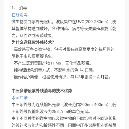
1、 消毒
在线消毒
微生物受到紫外光照后，波段集中在UVC(200-280nm）,使
其整体结构遭到破坏，各种细菌、病毒等丧失繁殖和复活能
力，从而达到灭菌效果。
为什么选择紫外线技术？
. 高效杀灭各类微生物，包括对氯有较高耐受度的抗药性的
隐孢子虫和贾第鞭毛虫。
. 不产生氯消毒副产物THMs，无化学品残留。
. 纯物理绿色消毒方式，不影响水的色,味,口感。
. 操作维护简便，根据使用情况，每1-2年更换一次灯管。
中压多谱段紫外线消毒的技术优势
杀菌广谱
中压紫外线为连续输出光谱（波长范围200nm-400nm）;低
压紫外线仅输出波长为253.7nm的单色光谱。
由于不同种类的微生物以及微生物的不同结构对不同波长紫
外线的吸收能力和敏感性不同，因而中压多谱段紫外线杀菌