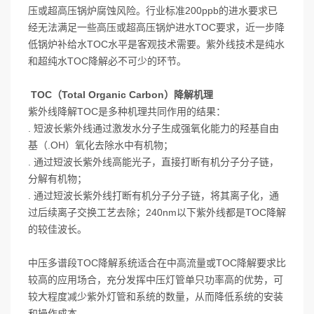
压或超高压锅炉腐蚀风险。行业标准200ppb的进水要求已
经无法满足一些高压或超高压锅炉进水TOC要求，近一步降
低锅炉补给水TOC水平是客观技术需要。紫外线技术是纯水
和超纯水TOC降解必不可少的环节。
TOC（Total Organic Carbon）降解机理
紫外线降解TOC是多种机理共同作用的结果：
. 短波长紫外线通过激发水分子生成强氧化能力的羟基自由
基（.OH）氧化去除水中有机物；
.
通
过短波长紫外线高能光子，直接打断有机分子分子链，
分解有机物；
. 通过短波长紫外线打断有机分子分子链，将其离子化，通
过后续离子交换工艺去除；240nm以下紫外线都是TOC降解
的较佳波长。
中压多谱段TOC降解系统适合在中高流量或TOC降解要求比
较高的应用场合，充分发挥中压灯管单只功率高的优势，可
较大程度减少紫外灯管和系统的数量，从而降低系统的安装
和操作成本。