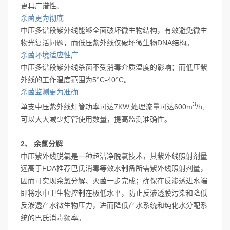
更具广谱性。
杀菌更为彻底
中压多谱段紫外线能够全面破坏微生物结构，有效避免微生
物光复活问题，而低压紫外线仅破坏微生物DNA结构。
杀菌环境适应性广
中压多谱段紫外线杀菌不受消毒介质温度的影响；而低压紫
外线的工作温度范围为5°C-40°C。
杀菌监测更为准确
3
单支中压紫外线灯管功率可达7KW,处理流量可达600m
/h;
可以大大减少灯管使用数量，提高监测准确性。
2、 余氯分解
中压紫外线脱氯是一种超洁净脱氯技术，其紫外线照射剂量
远高于FDA推荐巴氏消毒等效水制备所需紫外线照射剂量，
因而可实现余氯分解、灭菌一步完成；确保在反渗透进水端
即将水中卫生物控制在极低水平，防止反渗透膜污染和降低
反渗透产水微生物压力，进而降低产水系统和纯化水分配系
统的巴氏消毒频率。