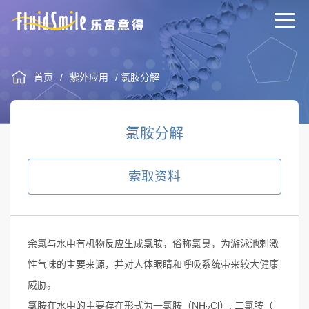
首页
/
紫外应用
/ 氯胺分解
氯胺分解
索取资料
余氯与水中有机物反应生成氯胺，俗称氯臭，为游泳池刺激
性气味的主要来源，并对人体眼睛和呼吸系统带来较大健康
威胁。
氯胺在水中的主要存在形式为一氯胺（NH
Cl）, 二氯胺（
2