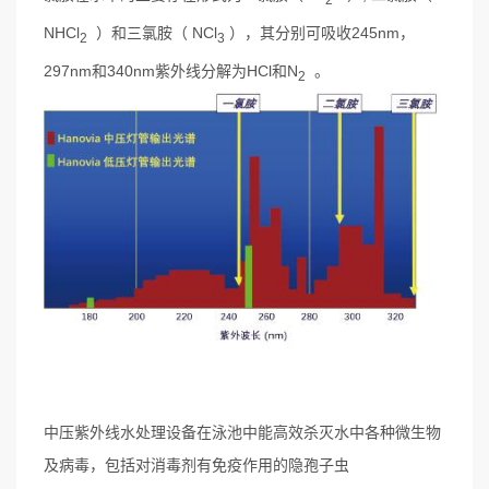
NHCl
）和三氯胺（ NCl
），其分别可吸收245nm，
2
3
297nm和340nm紫外线分解为HCl和N
。
2
中压紫外线水处理设备在泳池中能高效杀灭水中各种微生物
及病毒，包括对消毒剂有免疫作用的隐孢子虫